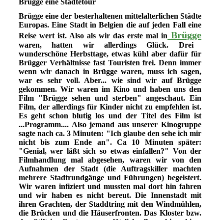
Brügge eine Städtetour
Brügge eine der besterhaltenen mittelalterlichen Städte
Europas. Eine Stadt in Belgien die auf jeden Fall eine
Brügge
Reise wert ist. Also als wir das erste mal in
waren, hatten wir allerdings Glück. Drei
wunderschöne Herbsttage, etwas kühl aber dafür für
Brügger Verhältnisse fast Touristen frei. Denn immer
wenn wir danach in Brügge waren, muss ich sagen,
war es sehr voll. Aber... wie sind wir auf Brügge
gekommen. Wir waren im Kino und haben uns den
Film "Brügge sehen und sterben" angeschaut. Ein
Film, der allerdings für Kinder nicht zu empfehlen ist.
Es geht schon blutig los und der Titel des Film ist
...Programm.... Also jemand aus unserer Kinogruppe
sagte nach ca. 3 Minuten: "Ich glaube den sehe ich mir
nicht bis zum Ende an". Ca 10 Minuten später:
"Genial, wer läßt sich so etwas einfallen?" Von der
Filmhandlung mal abgesehen, waren wir von den
Aufnahmen der Stadt (die Auftragskiller machten
mehrere Stadtrundgänge und Führungen) begeistert.
Wir waren infiziert und mussten mal dort hin fahren
und wir haben es nicht bereut. Die Innenstadt mit
ihren Grachten, der Staddtring mit den Windmühlen,
die Brücken und die Häuserfronten. Das Kloster bzw.