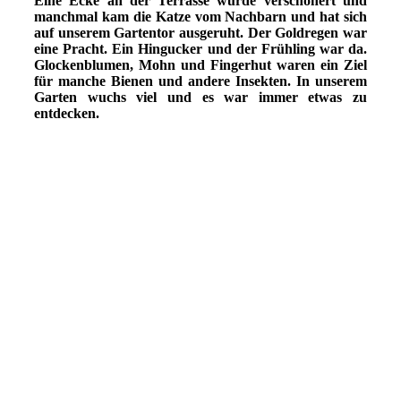
Eine Ecke an der Terrasse wurde verschönert und
manchmal kam die Katze vom Nachbarn und hat sich
auf unserem Gartentor ausgeruht. Der Goldregen war
eine Pracht. Ein Hingucker und der Frühling war da.
Glockenblumen, Mohn und Fingerhut waren ein Ziel
für manche Bienen und andere Insekten. In unserem
Garten wuchs viel und es war immer etwas zu
entdecken.
IMG_3632
IMG_3634(1)
IMG_4055
IMG_4810
PICT0019 (1)
PICT0016
PICT0049
IMG_1138