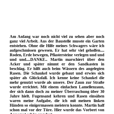
GARTENanfang-93img478
fruehjahr93 (18)
fruehjahr93 (42)
GARTENanfang-93img480
Am Anfang war noch nicht viel zu sehen aber noch
ganz viel Arbeit. Aus der Baustelle musste ein Garten
entstehen. Ohne die Hilfe meines Schwagers wäre ich
aufgeschmissen gewesen. Er hat sehr viel geholfen....
Roden, Erde bewegen, Pflastersteine verlegen und und
und und....DANKE.. Martin marschiert über den
Acker und später nimmt er den Sandkasten in
beschlag. Er hilft auch beim Wässern des
angelegten
Rasen. Die Schaukel wurde gebaut und erwies sich
später als Glücksfall. Ich kenne keine Schaukel die
mehr genutzt wurde als unsere. Der Zaun zur Straße
wurde errichtet. Mit einem einfachen Lamellenzaun,
der sich dann doch zu meiner Überraschung über 30
Jahre hielt. Fugensand kehren und Rasen einsähen
waren meine Aufgabe, die ich mit meinen linken
Händen so einigermassen meistern konnte. Martin half
schon mal vor der Türe. Hier wurde das Vorbeet von