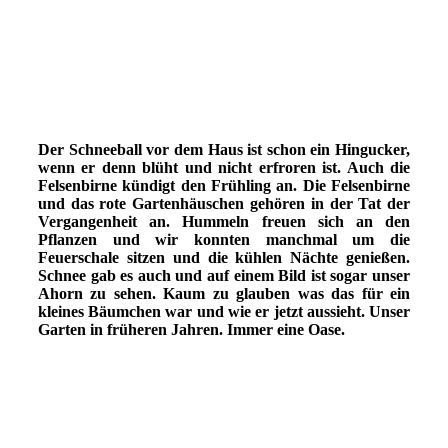
IMG_1064
IMG_0807
IMG_0476
IMG_0415
Der Schneeball vor dem Haus ist schon ein Hingucker,
wenn er denn blüht und nicht erfroren ist. Auch die
Felsenbirne kündigt den Frühling an. Die Felsenbirne
und das rote Gartenhäuschen gehören in der Tat der
Vergangenheit an. Hummeln freuen sich an den
Pflanzen und wir konnten manchmal um die
Feuerschale sitzen und die kühlen Nächte genießen.
Schnee gab es auch und auf einem Bild ist sogar unser
Ahorn zu sehen. Kaum zu glauben was das für ein
kleines Bäumchen war und wie er jetzt aussieht. Unser
Garten in früheren Jahren. Immer eine Oase.
IMG_0395
IMG_0232