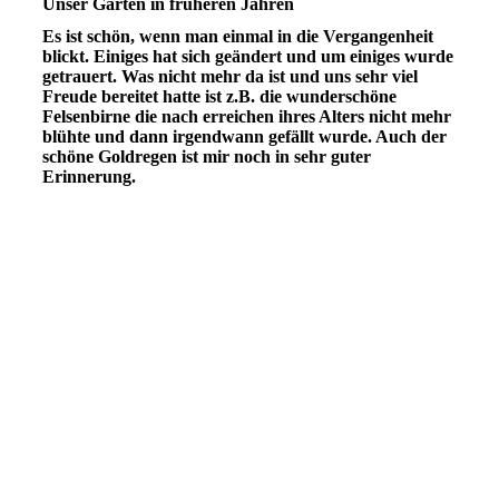
Unser Garten in früheren Jahren
Es ist schön, wenn man einmal in die Vergangenheit
blickt. Einiges hat sich geändert und um einiges wurde
getrauert. Was nicht mehr da ist und uns sehr viel
Freude bereitet hatte ist z.B. die wunderschöne
Felsenbirne die nach erreichen ihres Alters nicht mehr
blühte und dann irgendwann gefällt wurde. Auch der
schöne Goldregen ist mir noch in sehr guter
Erinnerung.
GARTENanfang-93img463
Fruehjahr1993 (38)
GARTENanfang-93img464
GARTENanfang-93img469
GARTENanfang-93img467
GARTENanfang-93img474