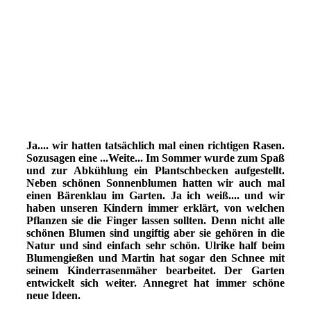
GARTENanfang-94img490
GARTENanfang-94img489
GARTENanfang-94img485
Garten
GARTENanfang-93img472
DSCF4195
Ja.... wir hatten tatsächlich mal einen richtigen Rasen.
Sozusagen eine ...Weite... Im Sommer wurde zum Spaß
und zur Abkühlung ein Plantschbecken aufgestellt.
Neben schönen Sonnenblumen hatten wir auch mal
einen Bärenklau im Garten. Ja ich weiß.... und wir
haben unseren Kindern immer erklärt, von welchen
Pflanzen sie die Finger lassen sollten. Denn nicht alle
schönen Blumen sind ungiftig aber sie gehören in die
Natur und sind einfach sehr schön. Ulrike half beim
Blumengießen und Martin hat sogar den Schnee mit
seinem Kinderrasenmäher bearbeitet. Der Garten
entwickelt sich weiter. Annegret hat immer schöne
neue Ideen.