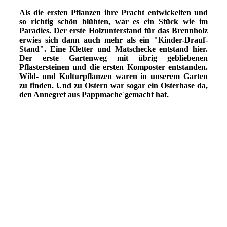
GARTENanfang-98img503
Als die ersten Pflanzen ihre Pracht entwickelten und
so richtig schön blühten, war es ein Stück wie im
Paradies. Der erste Holzunterstand für das Brennholz
erwies sich dann auch mehr als ein "Kinder-Drauf-
Stand". Eine Kletter und Matschecke entstand hier.
Der erste Gartenweg mit übrig gebliebenen
Pflastersteinen und die ersten Komposter entstanden.
Wild- und Kulturpflanzen waren in unserem Garten
zu finden. Und zu Ostern war sogar ein Osterhase da,
den Annegret aus Pappmache`gemacht hat.
GARTENanfang-98img502
GARTENanfang-98img500
GARTENanfang-98img499
GARTENanfang-94img497
GARTENanfang-94img493
GARTENanfang-94img491