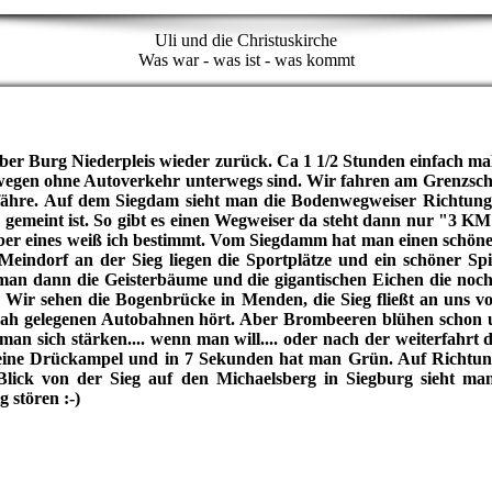
Uli und die Christuskirche
Was war - was ist - was kommt
ber Burg Niederpleis wieder zurück. Ca 1 1/2 Stunden einfach ma
adwegen ohne Autoverkehr unterwegs sind. Wir fahren am Grenzsch
fähre. Auf dem Siegdam sieht man die Bodenwegweiser Richtung B
gemeint ist. So gibt es einen Wegweiser da steht dann nur "3 KM
Aber eines weiß ich bestimmt. Vom Siegdamm hat man einen schön
eindorf an der Sieg liegen die Sportplätze und ein schöner Spie
man dann die Geisterbäume und die gigantischen Eichen die noc
i. Wir sehen die Bogenbrücke in Menden, die Sieg fließt an uns
nah gelegenen Autobahnen hört. Aber Brombeeren blühen schon 
man sich stärken.... wenn man will.... oder nach der weiterfahrt
s eine Drückampel und in 7 Sekunden hat man Grün. Auf Richtun
lick von der Sieg auf den Michaelsberg in Siegburg sieht ma
 stören :-)